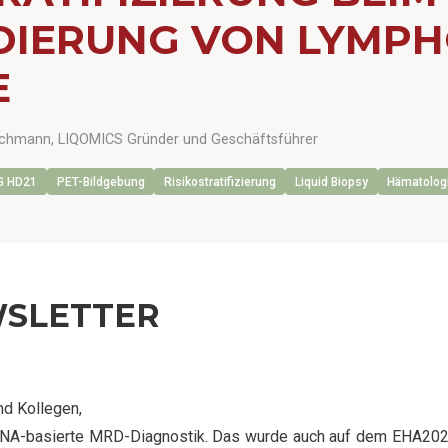
DIERUNG VON LYMPHO
E
Borchmann, LIQOMICS Gründer und Geschäftsführer
G HD21
PET-Bildgebung
Risikostratifizierung
Liquid Biopsy
Hämatolog
WSLETTER
nd Kollegen,
tDNA-basierte MRD-Diagnostik. Das wurde auch auf dem EHA2026