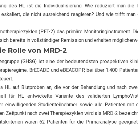
g des HL ist die Individualisierung: Wie reduziert man die Th
skaliert, die nicht ausreichend reagieren? Und wie trifft man
therapiezyklen (PET-2) das primäre Monitoringinstrument. Die 
ich bereits in vollständiger Remission und erhalten möglicherw
ie Rolle von MRD-2
ngruppe (GHSG) ist eine der bedeutendsten prospektiven klini
rapieregime, BrECADD und eBEACOPP, bei über 1.400 Patienten.
euert.
HL auf Blutproben an, die vor der Behandlung und nach zw
l für HL entwickelte Variante des validierten LymphoVist
ler einwilligenden Studienteilnehmer sowie alle Patienten mi
 Zeitpunkt nach zwei Therapiezyklen wird als MRD-2 bezeichn
tskriterien waren 62 Patienten für die Primäranalyse geeigne