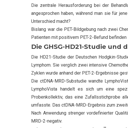
Die zentrale Herausforderung bei der Behandlun
angesprochen haben, während man sie für jene e
Unterschied macht?
Bislang war die PET-Bildgebung nach zwei Chemo
Patienten mit positivem PET-2-Befund befinden s
Die GHSG-HD21-Studie und d
Die HD21-Studie der Deutschen Hodgkin-Studie
Lymphom. Sie verglich zwei intensive Chemothe
Zyklen wurde anhand der PET-2-Ergebnisse gest
Die ctDNA-MRD-Substudie wandte LymphoVista 
LymphoVista handelt es sich um eine speziel
Probenkollektiv, das eine Zufallsstichprobe al
umfasste. Das ctDNA-MRD-Ergebnis zum zweiten
Nach Anwendung strenger vordefinierter Qualitä
MRD-2-negativ.