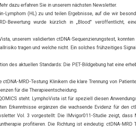
ehr dazu erfahren Sie in unserem nächsten Newsletter.
-Lymphom (HL) zu und teilen Ergebnisse, auf die wir besond
-Bewertung wurde kürzlich in „Blood" veröffentlicht, eine
ista, unserem validierten ctDNA-Sequenzierungstest, konnten 
allrisiko tragen und welche nicht. Ein solches frühzeitiges Sig
tion des aktuellen Standards: Die PET-Bildgebung hat eine erh
 ctDNA-MRD-Testung Klinikern die klare Trennung von Patiente
uenzen für die Therapieentscheidung.
LIQOMICS steht. LymphoVista ist für speziell diesen Anwendungsf
tierten Erkenntnisse ergänzen die wachsende Evidenz für den
wsletter Vol. 3 vorgestellt: Die IMvigor011-Studie zeigt, das
untherapie profitieren. Die Richtung ist eindeutig: ctDNA-MRD 