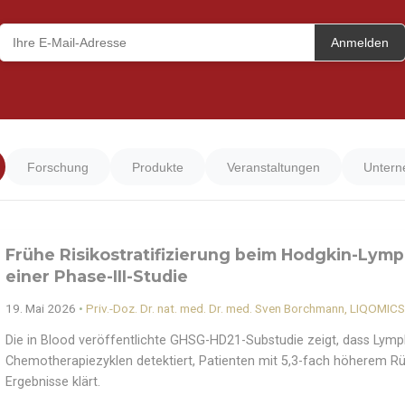
Anmelden
Forschung
Produkte
Veranstaltungen
Unter
Frühe Risikostratifizierung beim Hodgkin-Lym
einer Phase-III-Studie
19. Mai 2026
•
Priv.-Doz. Dr. nat. med. Dr. med. Sven Borchmann, LIQOMIC
Die in Blood veröffentlichte GHSG-HD21-Substudie zeigt, dass Lym
Chemotherapiezyklen detektiert, Patienten mit 5,3-fach höherem Rückf
Ergebnisse klärt.