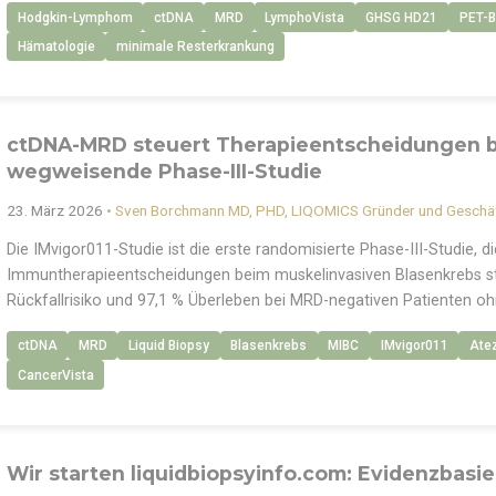
Hodgkin-Lymphom
ctDNA
MRD
LymphoVista
GHSG HD21
PET-B
Hämatologie
minimale Resterkrankung
ctDNA-MRD steuert Therapieentscheidungen b
wegweisende Phase-III-Studie
23. März 2026
•
Sven Borchmann MD, PHD, LIQOMICS Gründer und Geschäf
Die IMvigor011-Studie ist die erste randomisierte Phase-III-Studie,
Immuntherapieentscheidungen beim muskelinvasiven Blasenkrebs s
Rückfallrisiko und 97,1 % Überleben bei MRD-negativen Patienten o
ctDNA
MRD
Liquid Biopsy
Blasenkrebs
MIBC
IMvigor011
Ate
CancerVista
Wir starten liquidbiopsyinfo.com: Evidenzbasie