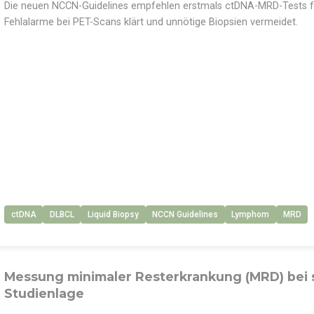
Die neuen NCCN-Guidelines empfehlen erstmals ctDNA-MRD-Tests für
Fehlalarme bei PET-Scans klärt und unnötige Biopsien vermeidet.
ctDNA
DLBCL
Liquid Biopsy
NCCN Guidelines
Lymphom
MRD
Messung minimaler Resterkrankung (MRD) bei 
Studienlage