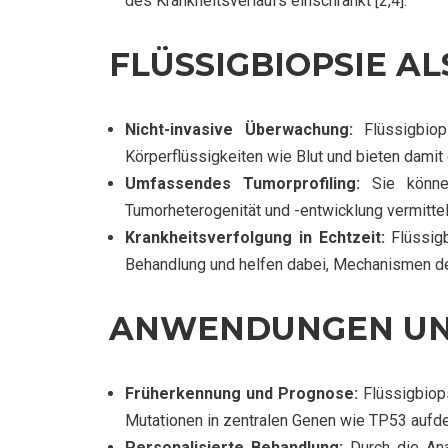
des Krankheitsverlaufs einschränkt [2,4].
FLÜSSIGBIOPSIE A
Nicht-invasive Überwachung:
Flüssigbiop
Körperflüssigkeiten wie Blut und bieten dami
Umfassendes Tumorprofiling:
Sie können
Tumorheterogenität und -entwicklung vermitteln
Krankheitsverfolgung in Echtzeit:
Flüssigb
Behandlung und helfen dabei, Mechanismen der
ANWENDUNGEN UN
Früherkennung und Prognose:
Flüssigbiops
Mutationen in zentralen Genen wie TP53 aufde
Personalisierte Behandlung:
Durch die Ana