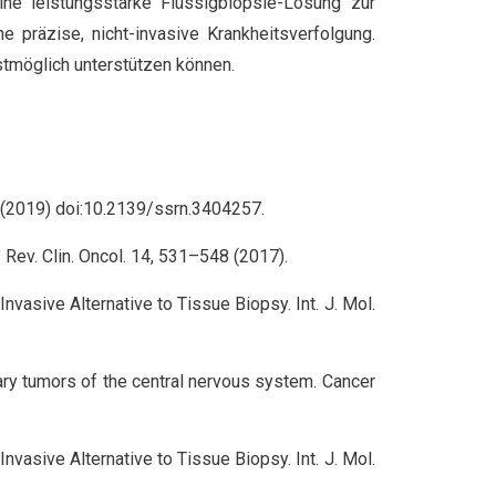
ne leistungsstarke Flüssigbiopsie-Lösung zur
räzise, nicht-invasive Krankheitsverfolgung.
stmöglich unterstützen können.
J. (2019) doi:10.2139/ssrn.3404257.
t. Rev. Clin. Oncol. 14, 531–548 (2017).
vasive Alternative to Tissue Biopsy. Int. J. Mol.
imary tumors of the central nervous system. Cancer
vasive Alternative to Tissue Biopsy. Int. J. Mol.