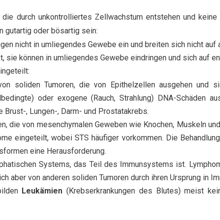
e durch unkontrolliertes Zellwachstum entstehen und keine Z
 gutartig oder bösartig sein:
ingen nicht in umliegendes Gewebe ein und breiten sich nicht auf 
ßt, sie können in umliegendes Gewebe eindringen und sich auf en
ngeteilt:
 von soliden Tumoren, die von Epithelzellen ausgehen und 
bedingte) oder exogene (Rauch, Strahlung) DNA-Schäden ausg
e Brust-, Lungen-, Darm- und Prostatakrebs.
ren, die von mesenchymalen Geweben wie Knochen, Muskeln und 
me eingeteilt, wobei STS häufiger vorkommen. Die Behandlung d
ngsformen eine Herausforderung.
phatischen Systems, das Teil des Immunsystems ist. Lympho
ch aber von anderen soliden Tumoren durch ihren Ursprung in I
bilden
Leukämien
(Krebserkrankungen des Blutes) meist ke