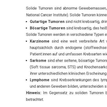
Solide Tumoren sind abnorme Gewebemassen, di
National Cancer Institute). Solide Tumoren können
Gutartige Tumoren
sind nicht krebsartig, dr
Bösartige Tumoren
sind krebsartig, das hei
Solide Tumoren werden in verschiedene Typen ei
Karzinome
sind eine weit verbreitete Art
hauptsächlich durch endogene (stoffwechsel
Patient:innen auf und umfassen Krebsarten wi
Sarkome
sind eher seltene, bösartige Tumo
(Soft tissue sarcoma, STS) und Knochensarko
ihrer unterschiedlichen klinischen Erscheinu
Lymphome
sind Krebserkrankungen des lym
und anderen Geweben bilden, unterscheiden si
Hinweis:
Im Gegensatz zu soliden Tumoren 
betrachtet.