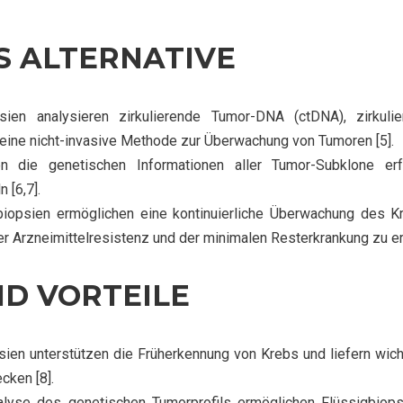
LS ALTERNATIVE
sien analysieren zirkulierende Tumor-DNA (ctDNA), zirkul
t eine nicht-invasive Methode zur Überwachung von Tumoren [5].
 die genetischen Informationen aller Tumor-Subklone e
 [6,7].
iopsien ermöglichen eine kontinuierliche Überwachung des K
 Arzneimittelresistenz und der minimalen Resterkrankung zu er
D VORTEILE
ien unterstützen die Früherkennung von Krebs und liefern wich
cken [8].
lyse des genetischen Tumorprofils ermöglichen Flüssigbiop