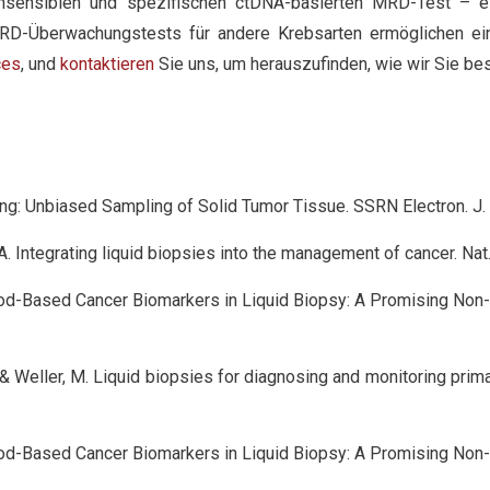
chsensiblen und spezifischen ctDNA-basierten MRD-Test – ei
Überwachungstests für andere Krebsarten ermöglichen eine p
ces
, und
kontaktieren
Sie uns, um herauszufinden, wie wir Sie be
ncing: Unbiased Sampling of Solid Tumor Tissue. SSRN Electron. 
i, A. Integrating liquid biopsies into the management of cancer. Na
lood-Based Cancer Biomarkers in Liquid Biopsy: A Promising Non-In
, R. & Weller, M. Liquid biopsies for diagnosing and monitoring pr
lood-Based Cancer Biomarkers in Liquid Biopsy: A Promising Non-In