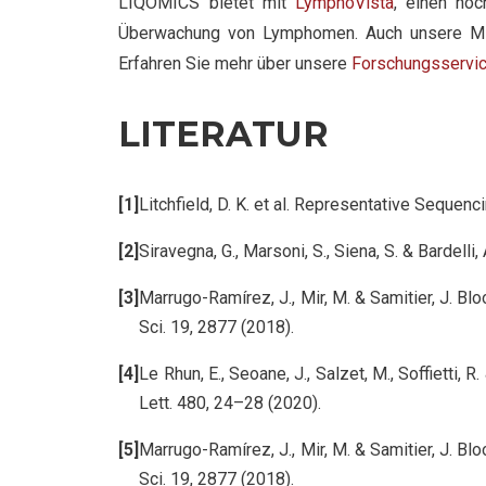
LIQOMICS bietet mit
LymphoVista
, einen ho
Überwachung von Lymphomen. Auch unsere MRD-
Erfahren Sie mehr über unsere
Forschungsservi
LITERATUR
Litchfield, D. K. et al. Representative Seque
Siravegna, G., Marsoni, S., Siena, S. & Bardell
Marrugo-Ramírez, J., Mir, M. & Samitier, J. B
Sci. 19, 2877 (2018).
Le Rhun, E., Seoane, J., Salzet, M., Soffietti
Lett. 480, 24–28 (2020).
Marrugo-Ramírez, J., Mir, M. & Samitier, J. B
Sci. 19, 2877 (2018).