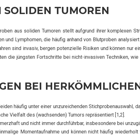
EI SOLIDEN TUMOREN
en aus soliden Tumoren stellt aufgrund ihrer komplexen Stru
n und Lymphomen, die häufig anhand von Blutproben analysiert 
ahren sind invasiv, bergen potenzielle Risiken und können nur
n die jüngsten Fortschritte bei nicht-invasiven Techniken, wie 
EN BEI HERKÖMMLICHEN
iden häufig unter einer unzureichenden Stichprobenauswahl, da 
he Vielfalt des (wachsenden) Tumors repräsentiert [1,2].
erzhaft und nicht immer durchführbar, insbesondere bei unzugä
 einmalige Momentaufnahme und können nicht häufig wiederholt